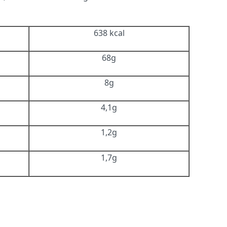
638 kcal
68g
8g
4,1g
1,2g
1,7g