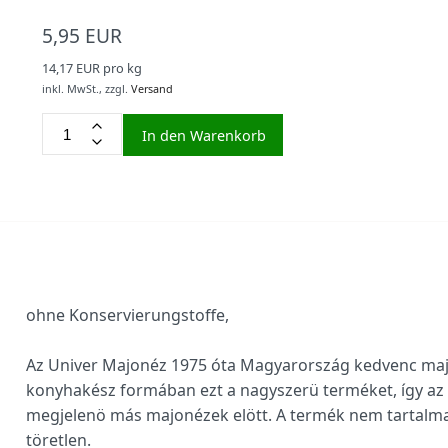
5,95 EUR
14,17 EUR pro kg
inkl. MwSt.,
zzgl.
Versand
In den Warenkorb
ohne Konservierungstoffe,
Az Univer Majonéz 1975 óta Magyarország kedvenc majo
konyhakész formában ezt a nagyszerü terméket, így az
megjelenö más majonézek elött. A termék nem tartalmaz
töretlen.