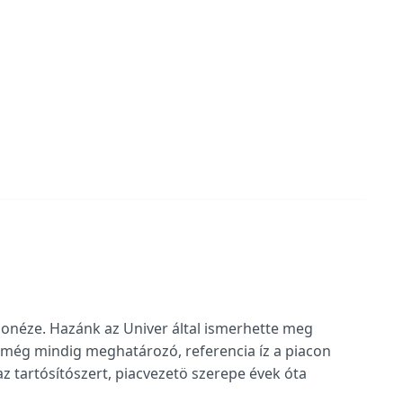
néze. Hazánk az Univer által ismerhette meg
 még mindig meghatározó, referencia íz a piacon
 tartósítószert, piacvezetö szerepe évek óta