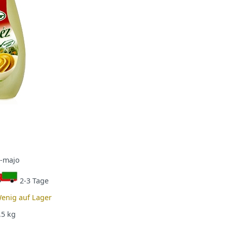
-majo
2-3 Tage
enig auf Lager
,5
kg