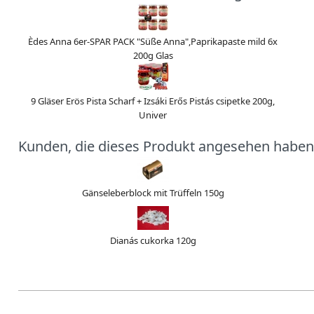
Èdes Anna 6er-SPAR PACK "Süße Anna",Paprikapaste mild 6x
200g Glas
9 Gläser Erös Pista Scharf + Izsáki Erős Pistás csipetke 200g,
Univer
Kunden, die dieses Produkt angesehen haben
Gänseleberblock mit Trüffeln 150g
Dianás cukorka 120g