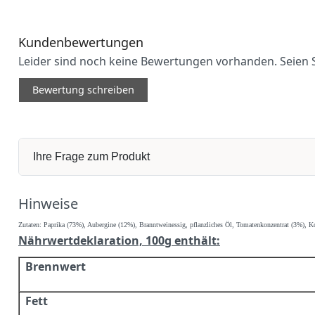
Kundenbewertungen
Leider sind noch keine Bewertungen vorhanden. Seien S
Bewertung schreiben
Ihre Frage zum Produkt
Hinweise
Zutaten:
Paprika (73%), Aubergine (12%), Branntweinessig, pflanzliches Öl, Tomatenkonzentrat (3%), K
Nährwertdeklaration, 100g enthält:
Brennwert
Fett