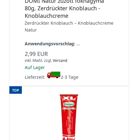
DOMI Natúr zúzott fokhagyma
80g, Zerdrückter Knoblauch -
Knoblauchcreme
Zerdrückter Knoblauch – Knoblauchcreme
Natur
Anwendungsvorschlag:
...
2,99 EUR
inkl. MwSt.
zzgl.
Versand
Auf Lager
Lieferzeit:
2-3 Tage
TOP