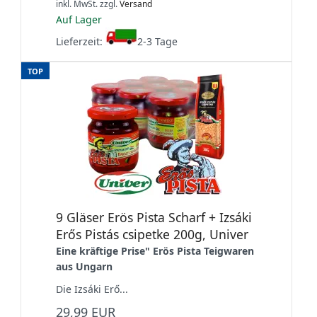
inkl. MwSt.
zzgl.
Versand
Auf Lager
Lieferzeit:
2-3 Tage
TOP
9 Gläser Erös Pista Scharf + Izsáki
Erős Pistás csipetke 200g, Univer
Eine kräftige Prise" Erös Pista Teigwaren
aus Ungarn
Die Izsáki Erő...
29,99 EUR