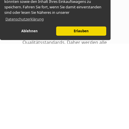
könnten sowie den Inhalt Ihres Einkaufswagens zu
speichern. Fahren Sie fort, wenn Sie damit einverstanden
sind oder lesen Sie Näheres in unserer
Datenschutzerklärung
Ablehnen
Erlauben
Wir setzen auf höchste
Qualitätsstandards. Daher werden alle
Bestellabwicklungen mit einem 128Bit
SSL-Zertifikat verschlüsselt. Damit Ihr
Einkauf bei uns auch weiterhin sicher
bleibt.
© 2026 -
ungarische Spezialitäten, Gewürze,
Salami, Palinka, Weine