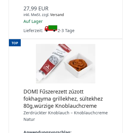
27,99 EUR
inkl. MwSt.
zzgl.
Versand
Auf Lager
Lieferzeit:
2-3 Tage
TOP
DOMI Fűszerezett zúzott
fokhagyma grillekhez, sültekhez
80g,würzige Knoblauchcreme
Zerdrückter Knoblauch – Knoblauchcreme
Natur
Anwendungsvorschlag:
...