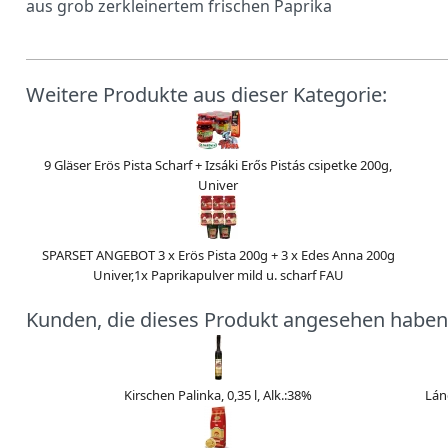
aus grob zerkleinertem frischen Paprika
Weitere Produkte aus dieser Kategorie:
9 Gläser Erös Pista Scharf + Izsáki Erős Pistás csipetke 200g,
Univer
SPARSET ANGEBOT 3 x Erös Pista 200g + 3 x Edes Anna 200g
Univer,1x Paprikapulver mild u. scharf FAU
Kunden, die dieses Produkt angesehen haben
Kirschen Palinka, 0,35 l, Alk.:38%
Lán