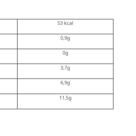
53 kcal
0,9g
0g
3,7g
6,9g
11,5g