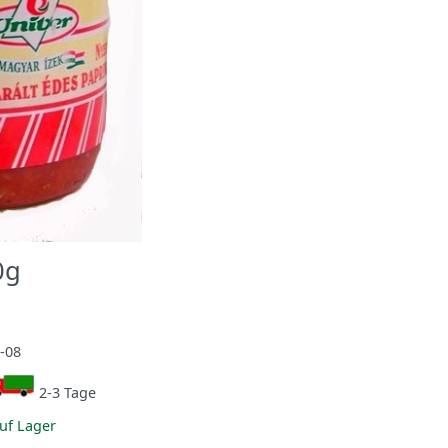
0g
-08
2-3 Tage
uf Lager