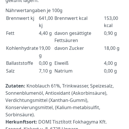
gekühlt lagern.
Nährwertangaben je 100g
Brennwert kj
641,00
Brennwert kcal
153,00
kj
kcal
Fett
4,40 g
davon gesättigte
0,90 g
Fettsäuren
Kohlenhydrate
19,00
davon Zucker
18,00 g
g
Ballaststoffe
0,00 g
Eiweiß
4,00 g
Salz
7,10 g
Natrium
0,00 g
Zutaten:
Knoblauch 61%, Trinkwasser, Speizesalz,
Sonnenblumenöl, Antioxidant (Askorbinsäure),
Verdichtungsmittel (Xanthan-Gummi),
Konservierungsmittel, (Kalium-metabisulfit,
Sorbinsäure).
Herkunftsort:
DOMI Tisztított Fokhagyma Kft.
Szeged, Kiskert u. 8, 6728 Ungarn