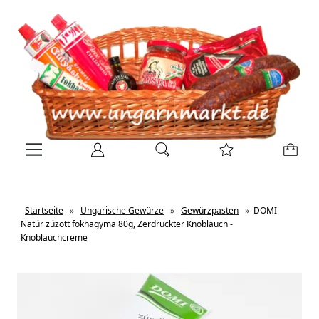
Startseite
»
Ungarische Gewürze
»
Gewürzpasten
»
DOMI
Natúr zúzott fokhagyma 80g, Zerdrückter Knoblauch -
Knoblauchcreme