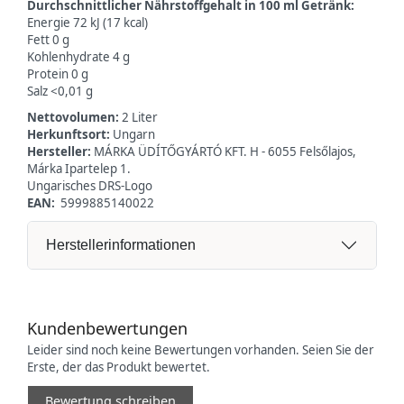
Durchschnittlicher Nährstoffgehalt in 100 ml Getränk:
Energie 72 kJ (17 kcal)
Fett 0 g
Kohlenhydrate 4 g
Protein 0 g
Salz <0,01 g
Nettovolumen:
2 Liter
Herkunftsort:
Ungarn
Hersteller:
MÁRKA ÜDÍTŐGYÁRTÓ KFT. H - 6055 Felsőlajos,
Márka Ipartelep 1.
Ungarisches DRS-Logo
EAN:
5999885140022
Herstellerinformationen
Kundenbewertungen
Leider sind noch keine Bewertungen vorhanden. Seien Sie der
Erste, der das Produkt bewertet.
Bewertung schreiben