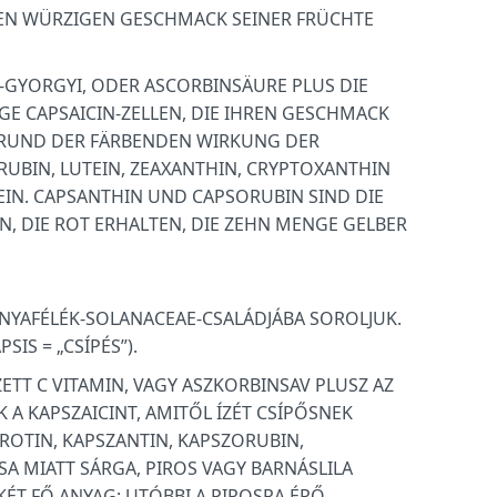
DEN WÜRZIGEN GESCHMACK SEINER FRÜCHTE
T-GYORGYI, ODER ASCORBINSÄURE PLUS DIE
GE CAPSAICIN-ZELLEN, DIE IHREN GESCHMACK
GRUND DER FÄRBENDEN WIRKUNG DER
RUBIN, LUTEIN, ZEAXANTHIN, CRYPTOXANTHIN
SEIN. CAPSANTHIN UND CAPSORUBIN SIND DIE
N, DIE ROT ERHALTEN, DIE ZEHN MENGE GELBER
ONYAFÉLÉK-SOLANACEAE-CSALÁDJÁBA SOROLJUK.
IS = „CSÍPÉS”).
ETT C VITAMIN, VAGY ASZKORBINSAV PLUSZ AZ
K A KAPSZAICINT, AMITŐL ÍZÉT CSÍPŐSNEK
AROTIN, KAPSZANTIN, KAPSZORUBIN,
SA MIATT SÁRGA, PIROS VAGY BARNÁSLILA
 KÉT FŐ ANYAG: UTÓBBI A PIROSRA ÉRŐ