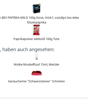
 BIO PAPRIKA MILD 100g Dose, Hódi I. osztályú bio édes
fűszerpaprika
Paprikapulver edelsüß 100g Tüte
, haben auch angesehen:
Molke Muskelfluid 15ml, Metzler
Geräucherter "Schwarzsteiner" Schinken