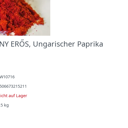
Y ERŐS, Ungarischer Paprika
W10716
506673215211
icht auf Lager
,5
kg