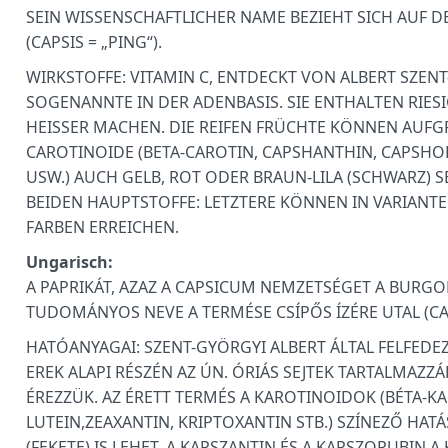
SEIN WISSENSCHAFTLICHER NAME BEZIEHT SICH AUF 
(CAPSIS = „PING“).
WIRKSTOFFE: VITAMIN C, ENTDECKT VON ALBERT SZEN
SOGENANNTE IN DER ADENBASIS. SIE ENTHALTEN RIESI
HEISSER MACHEN. DIE REIFEN FRÜCHTE KÖNNEN AUF
CAROTINOIDE (BETA-CAROTIN, CAPSHANTHIN, CAPSHO
USW.) AUCH GELB, ROT ODER BRAUN-LILA (SCHWARZ) 
BEIDEN HAUPTSTOFFE: LETZTERE KÖNNEN IN VARIANTE
FARBEN ERREICHEN.
Ungarisch:
A PAPRIKÁT, AZAZ A CAPSICUM NEMZETSÉGET A BURG
TUDOMÁNYOS NEVE A TERMÉSE CSÍPŐS ÍZÉRE UTAL (CAPS
HATÓANYAGAI: SZENT-GYÖRGYI ALBERT ÁLTAL FELFEDEZ
EREK ALAPI RÉSZÉN AZ ÚN. ÓRIÁS SEJTEK TARTALMAZZÁ
ÉREZZÜK. AZ ÉRETT TERMÉS A KAROTINOIDOK (BÉTA-K
LUTEIN,ZEAXANTIN, KRIPTOXANTIN STB.) SZÍNEZŐ HATÁ
(FEKETE) IS LEHET. A KAPSZANTIN ÉS A KAPSZORUBIN A