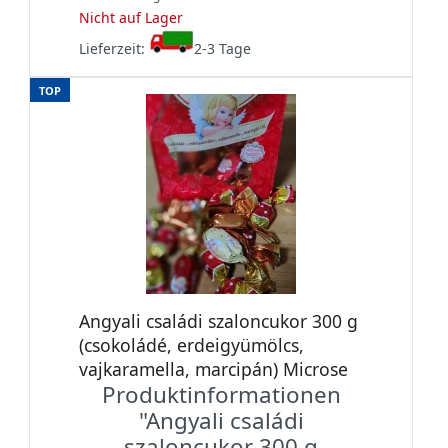
Nicht auf Lager
Lieferzeit:
2-3 Tage
TOP
Angyali családi szaloncukor 300 g
(csokoládé, erdeigyümölcs,
vajkaramella, marcipán) Microse
Produktinformationen
"Angyali családi
szaloncukor 300 g