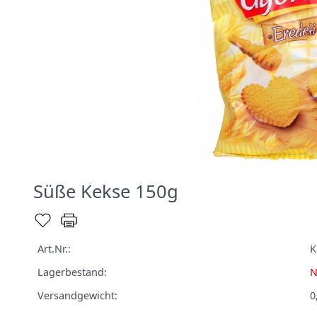
Süße Kekse 150g
Art.Nr.:
K
Lagerbestand:
N
Versandgewicht:
0