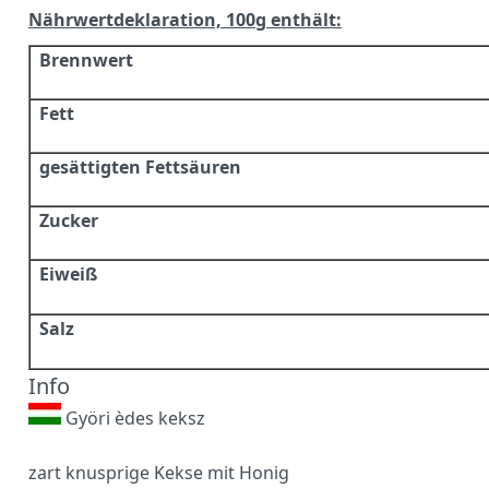
Nährwertdeklaration, 100g enthält:
Brennwert
Fett
gesättigten Fettsäuren
Zucker
Eiweiß
Salz
Info
Györi èdes keksz
zart knusprige Kekse mit Honig