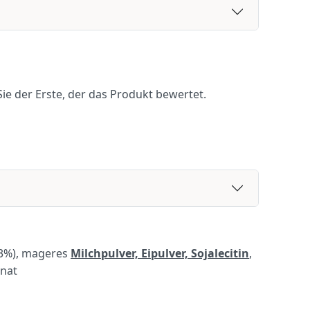
ie der Erste, der das Produkt bewertet.
 (3%), mageres
Milchpulver, Eipulver, Sojalecitin
,
onat