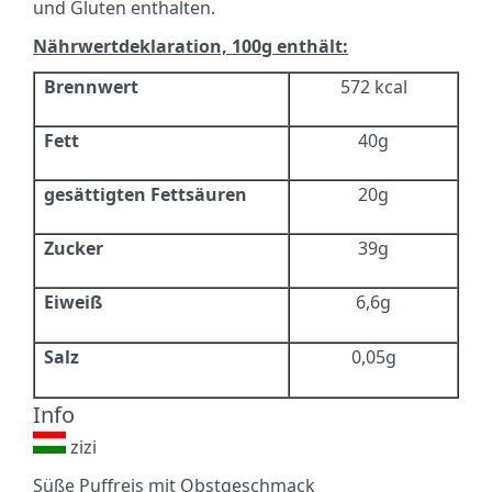
und Gluten enthalten.
Nährwertdeklaration, 100g enthält:
Brennwert
572 kcal
Fett
40g
gesättigten Fettsäuren
20g
Zucker
39g
Eiweiß
6,6g
Salz
0,05g
Info
zizi
Süße Puffreis mit Obstgeschmack