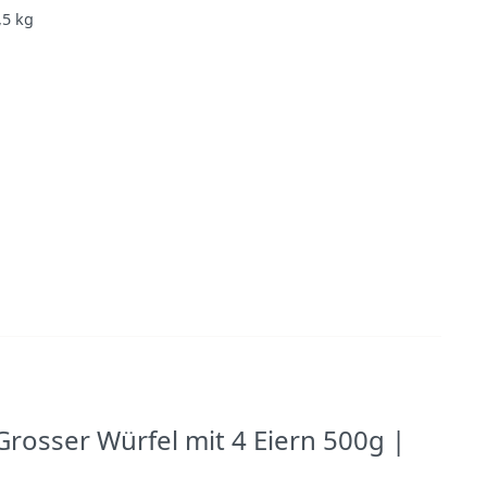
,5
kg
rosser Würfel mit 4 Eiern 500g |