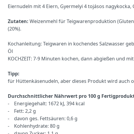
Eiernudeln mit 4 Eiern, Gyermelyi 4 tojásos nagykocka, 
Zutaten:
Weizenmehl für Teigwarenproduktion (Gluten),
(20%).
Kochanleitung: Teigwaren in kochendes Salzwasser gebe
Öl
KOCHZEIT: 7-9 Minuten kochen, dann abgießen und mit
Tipp:
für Hüttenkäsenudeln, aber dieses Produkt wird auch o
Durchschnittlicher Nährwert pro 100 g Fertigprodukt
- Energiegehalt: 1672 kJ, 394 kcal
- Fett: 2,2 g
- davon ges. Fettsäuren: 0,6 g
- Kohlenhydrate: 80 g
- davon Zucker: 1,1 g