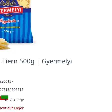
4 Eiern 500g | Gyermelyi
SZ00137
997132506515
2-3 Tage
icht auf Lager