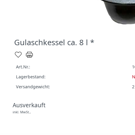
Gulaschkessel ca. 8 l *
Art.Nr.:
1
Lagerbestand:
N
Versandgewicht:
2
Ausverkauft
inkl. MwSt.,