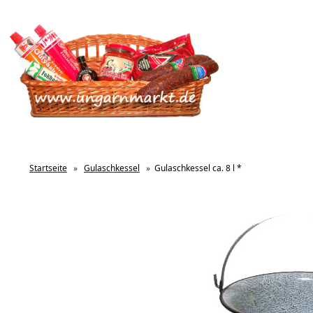
Startseite
»
Gulaschkessel
»
Gulaschkessel ca. 8 l *