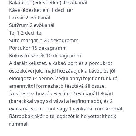
Kakaópor (édesítetlen) 4 evökanál
Kávé (édesítetlen) 1 deciliter
Lekvár 2 evökanál
Süt?rum 2 evökanál
Tej 1-2 deciliter
Sütö margarin 20 dekagramm
Porcukor 15 dekagramm
Kókuszreszelék 10 dekagramm
A darált kekszet, a kakaó port és a porcukrot
összekeverjük, majd hozzáadjuk a kávét, és jól
eldolgozzuk benne. Végül annyi tejet öntünk rá,
amennyitöl formázható tésztává áll össze.
Ízesítéshez hozzákeverünk 2 evökanál lekvárt
(barackkal vagy szilvával a legfinomabb), és 2
evökanál sütörumot vagy 1 evökanál rum aromát.
Bátrabbak akár a tej egészét is helyettesíthetik
rummal.