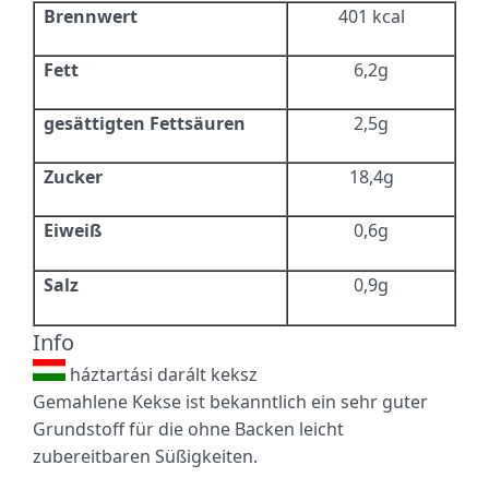
Brennwert
401 kcal
Fett
6,2g
gesättigten Fettsäuren
2,5g
Zucker
18,4g
Eiweiß
0,6g
Salz
0,9g
Info
háztartási darált keksz
Gemahlene Kekse ist bekanntlich ein sehr guter
Grundstoff für die ohne Backen leicht
zubereitbaren Süßigkeiten.