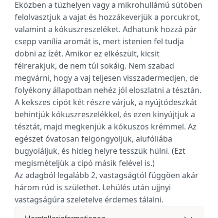
Eközben a tüzhelyen vagy a mikrohullámú sütöben
felolvasztjuk a vajat és hozzákeverjük a porcukrot,
valamint a kókuszreszeléket. Adhatunk hozzá pár
csepp vanília aromát is, mert istenien fel tudja
dobni az ízét. Amikor ez elkészült, kicsit
félrerakjuk, de nem túl sokáig. Nem szabad
megvárni, hogy a vaj teljesen visszadermedjen, de
folyékony állapotban nehéz jól eloszlatni a tésztán.
A kekszes cipót két részre várjuk, a nyújtódeszkát
behintjük kókuszreszelékkel, és ezen kinyújtjuk a
tésztát, majd megkenjük a kókuszos krémmel. Az
egészet óvatosan felgöngyöljük, alufóliába
bugyoláljuk, és hideg helyre tesszük hülni. (Ezt
megismételjük a cipó másik felével is.)
Az adagból legalább 2, vastagságtól függöen akár
három rúd is születhet. Lehülés után ujjnyi
vastagságúra szeletelve érdemes tálalni.