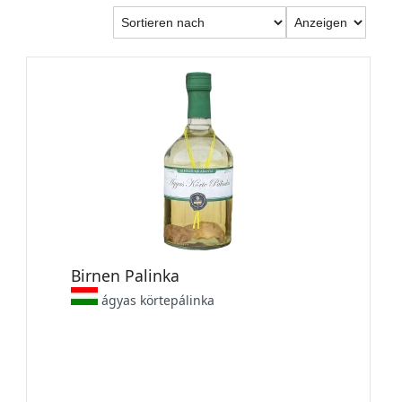
Birnen Palinka
ágyas körtepálinka