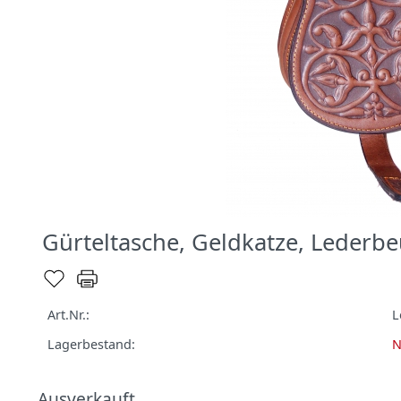
Gürteltasche, Geldkatze, Lederbe
Art.Nr.:
L
Lagerbestand:
N
Ausverkauft